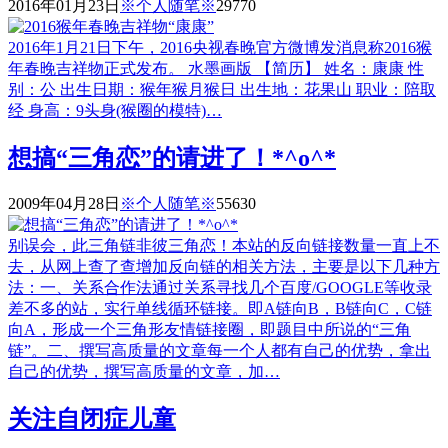
2016年01月23日
※个人随笔※
2977
0
2016年1月21日下午，2016央视春晚官方微博发消息称2016猴
年春晚吉祥物正式发布。 水墨画版 【简历】 姓名：康康 性
别：公 出生日期：猴年猴月猴日 出生地：花果山 职业：陪取
经 身高：9头身(猴圈的模特)…
想搞“三角恋”的请进了！*^o^*
2009年04月28日
※个人随笔※
5563
0
别误会，此三角链非彼三角恋！本站的反向链接数量一直上不
去，从网上查了查增加反向链的相关方法，主要是以下几种方
法：一、关系合作法通过关系寻找几个百度/GOOGLE等收录
差不多的站，实行单线循环链接。即A链向B，B链向C，C链
向A，形成一个三角形友情链接圈，即题目中所说的“三角
链”。二、撰写高质量的文章每一个人都有自己的优势，拿出
自己的优势，撰写高质量的文章，加…
关注自闭症儿童