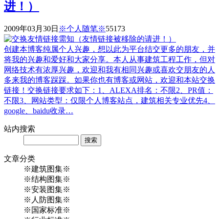
进！）
2009年03月30日
※个人随笔※
5517
3
创建本博客纯属个人兴趣，想以此为平台结交更多的朋友，并
将我的兴趣和爱好和大家分享。本人从事建筑工程工作，但对
网络技术有浓厚兴趣，欢迎和我有相同兴趣或喜欢交朋友的人
多来我的博客踩踩。如果你也有博客或网站，欢迎和本站交换
链接！交换链接要求如下：1、ALEXA排名：不限2、PR值：
不限3、网站类型：仅限个人博客站点，建筑相关专业优先4、
google、baidu收录…
站内
搜索
Search
文章
分类
※建筑图集※
※结构图集※
※安装图集※
※人防图集※
※国家标准※