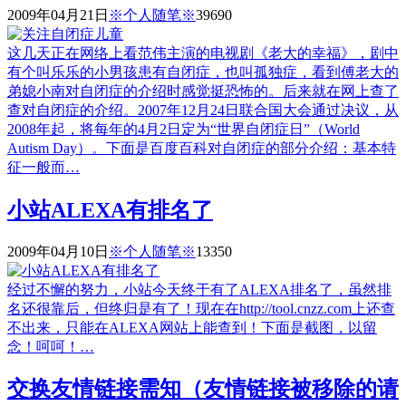
2009年04月21日
※个人随笔※
3969
0
这几天正在网络上看范伟主演的电视剧《老大的幸福》，剧中
有个叫乐乐的小男孩患有自闭症，也叫孤独症，看到傅老大的
弟媳小南对自闭症的介绍时感觉挺恐怖的。后来就在网上查了
查对自闭症的介绍。2007年12月24日联合国大会通过决议，从
2008年起，将每年的4月2日定为“世界自闭症日”（World
Autism Day）。下面是百度百科对自闭症的部分介绍：基本特
征一般而…
小站ALEXA有排名了
2009年04月10日
※个人随笔※
1335
0
经过不懈的努力，小站今天终于有了ALEXA排名了，虽然排
名还很靠后，但终归是有了！现在在http://tool.cnzz.com上还查
不出来，只能在ALEXA网站上能查到！下面是截图，以留
念！呵呵！…
交换友情链接需知（友情链接被移除的请