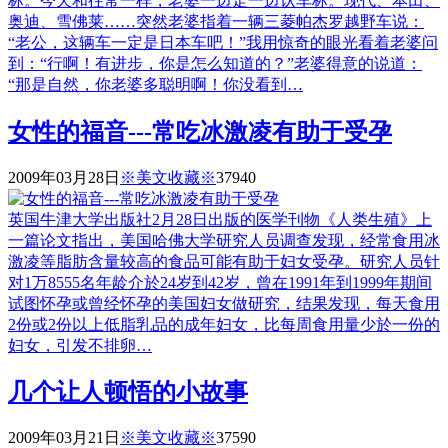
标。今天和往常一样，老婆一边走一边认车标。现代、本田、
奥迪、雪佛莱……突然老婆指着一辆三菱帕杰罗越野车说：
“老公，这辆车一定是日本车吧！”我用惊奇的眼光看着老婆问
到：“行啊！有进步，你是怎么知道的？”老婆得意的说道：
“那是自然，你老婆多聪明啊！你没看到…
女性的福音---常吃冰激凌有助于受孕
2009年03月28日
※美文收藏※
3794
0
英国牛津大学出版社2月28日出版的医学刊物《人类生殖》上
一篇论文指出，美国哈佛大学研究人员调查发现，经常食用冰
激凌等脂肪含量较高的食品可能有助于妇女受孕。研究人员针
对1万8555名年龄介於24岁到42岁，曾在1991年到1999年期间
试图怀孕或曾经怀孕的美国妇女做研究，结果发现，每天食用
2份或2份以上低脂乳品的成年妇女，比每周食用量少於一份的
妇女，引发不排卵…
几个让人顿悟的小故事
2009年03月21日
※美文收藏※
3759
0