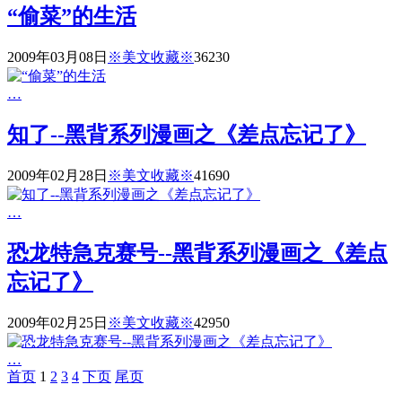
“偷菜”的生活
2009年03月08日
※美文收藏※
3623
0
…
知了--黑背系列漫画之《差点忘记了》
2009年02月28日
※美文收藏※
4169
0
…
恐龙特急克赛号--黑背系列漫画之《差点
忘记了》
2009年02月25日
※美文收藏※
4295
0
…
首页
1
2
3
4
下页
尾页