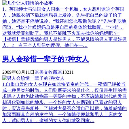
1、英国绅士与法国女人同乘一个包厢，女人想引诱这个英国
人，她脱衣躺下后就抱怨身上发冷。先生把自己的被子给了
她，她还是不停地说冷。“我还能怎么帮助你呢？”先生沮丧地
问道。“我小时候妈妈总是用自己的身体给我取暖。”“小姐，
这我就爱莫能助了。我总不能跳下火车去找你的妈妈吧？”
【顿悟】善解风情的男人是好男人，不解风情的男人更是好男
人。2、有三个人到纽约度假。他们在一…
男人会珍惜一辈子的7种女人
2009年03月11日
※美文收藏※
1321
1
1.自重自爱的女人在现在如此快节奏的时代，一夜情已经被当
成一种另类的时尚。人们到底要求的是什么，仅仅是生理的需
求吗？人做为比动物高一等级的生物，不应该随着时代的发展
却进化到如此的地步。一个好的女人在遇到自己喜欢的男人
时，应该是先相处、了解对方是否合适自己以后，随着感情的
加深而顺其自然的发生的。一个随随便便就和男人上床的女
人，试问男人们，这样的女人你们敢娶回家…