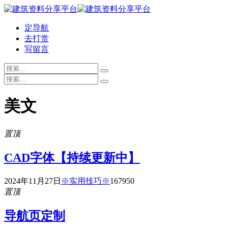
定导航
去打赏
写留言
美文
置顶
CAD字体【持续更新中】
2024年11月27日
※实用技巧※
16795
0
置顶
导航页定制