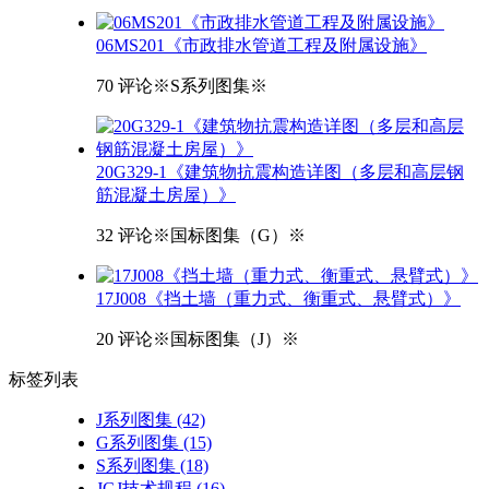
06MS201《市政排水管道工程及附属设施》
70 评论
※S系列图集※
20G329-1《建筑物抗震构造详图（多层和高层钢
筋混凝土房屋）》
32 评论
※国标图集（G）※
17J008《挡土墙（重力式、衡重式、悬臂式）》
20 评论
※国标图集（J）※
标签
列表
J系列图集
(42)
G系列图集
(15)
S系列图集
(18)
JGJ技术规程
(16)