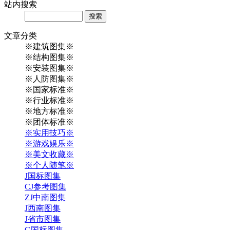
站内
搜索
Search
文章
分类
※建筑图集※
※结构图集※
※安装图集※
※人防图集※
※国家标准※
※行业标准※
※地方标准※
※团体标准※
※实用技巧※
※游戏娱乐※
※美文收藏※
※个人随笔※
J国标图集
CJ参考图集
ZJ中南图集
J西南图集
J省市图集
G国标图集