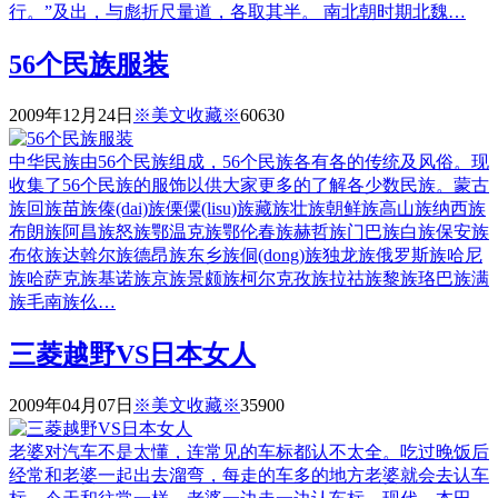
行。”及出，与彪折尺量道，各取其半。 南北朝时期北魏…
56个民族服装
2009年12月24日
※美文收藏※
6063
0
中华民族由56个民族组成，56个民族各有各的传统及风俗。现
收集了56个民族的服饰以供大家更多的了解各少数民族。蒙古
族回族苗族傣(dai)族傈僳(lisu)族藏族壮族朝鲜族高山族纳西族
布朗族阿昌族怒族鄂温克族鄂伦春族赫哲族门巴族白族保安族
布依族达斡尔族德昂族东乡族侗(dong)族独龙族俄罗斯族哈尼
族哈萨克族基诺族京族景颇族柯尔克孜族拉祜族黎族珞巴族满
族毛南族仫…
三菱越野VS日本女人
2009年04月07日
※美文收藏※
3590
0
老婆对汽车不是太懂，连常见的车标都认不太全。吃过晚饭后
经常和老婆一起出去溜弯，每走的车多的地方老婆就会去认车