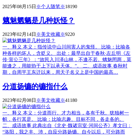
2025年08月15日
※个人随笔※
1819
0
魑魅魍魉是几种妖怪？
2023年02月14日
※美文收藏※
922
0
一、释义 本义：指传说中山川间害人的鬼怪。 比喻：比喻各
种各样的坏人，含贬义。 出处：最早出自于春秋·左丘明《左
传·宣公三年》：“故民入川泽山林，不逢不若。螭魅罔两，莫
能逢之，用能协于上下以承天体。”。 二、成语故事 春秋时
期，自周平王东迁以来，周天子名义上是中国的最高…
分道扬镳的镳指什么
2023年02月08日
※美文收藏※
4118
0
一、释义 本义：分道而行。才力相当，各有千秋。犹独树一
帜，各行其是。 比喻：比喻志趣、目标不同，各走各的。
二、成语故事 此典出自《北史·魏诸宗室·河间公齐》孝文曰：
“洛阳，我之丰、沛，自应分路扬镳。自今以后，可分路而