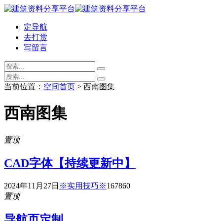
定导航
去打赏
写留言
当前位置：
空间首页
> 西南图集
西南图集
置顶
CAD字体【持续更新中】
2024年11月27日
※实用技巧※
16786
0
置顶
导航页定制