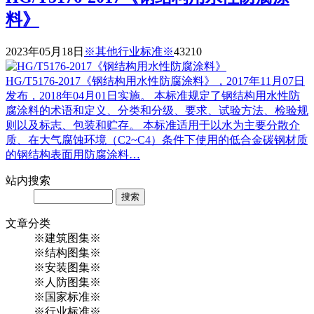
料》
2023年05月18日
※其他行业标准※
4321
0
HG/T5176-2017《钢结构用水性防腐涂料》，2017年11月07日
发布，2018年04月01日实施。 本标准规定了钢结构用水性防
腐涂料的术语和定义、分类和分级、要求、试验方法、检验规
则以及标志、包装和贮存。 本标准适用于以水为主要分散介
质、在大气腐蚀环境（C2~C4）条件下使用的低合金碳钢材质
的钢结构表面用防腐涂料…
站内
搜索
Search
文章
分类
※建筑图集※
※结构图集※
※安装图集※
※人防图集※
※国家标准※
※行业标准※