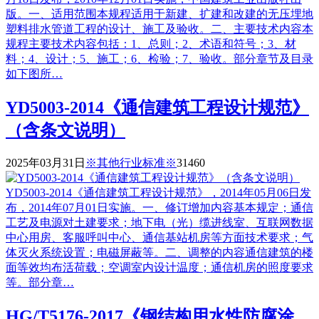
版。一、适用范围本规程适用于新建、扩建和改建的无压埋地
塑料排水管道工程的设计、施工及验收。二、主要技术内容本
规程主要技术内容包括：1、总则；2、术语和符号；3、材
料；4、设计；5、施工；6、检验；7、验收。部分章节及目录
如下图所…
YD5003-2014《通信建筑工程设计规范》
（含条文说明）
2025年03月31日
※其他行业标准※
3146
0
YD5003-2014《通信建筑工程设计规范》，2014年05月06日发
布，2014年07月01日实施。一、修订增加内容基本规定；通信
工艺及电源对土建要求；地下电（光）缆进线室、互联网数据
中心用房、客服呼叫中心、通信基站机房等方面技术要求；气
体灭火系统设置；电磁屏蔽等。二、调整的内容通信建筑的楼
面等效均布活荷载；空调室内设计温度；通信机房的照度要求
等。部分章…
HG/T5176-2017《钢结构用水性防腐涂