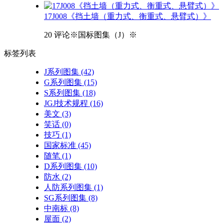
17J008《挡土墙（重力式、衡重式、悬臂式）》
20 评论
※国标图集（J）※
标签
列表
J系列图集
(42)
G系列图集
(15)
S系列图集
(18)
JGJ技术规程
(16)
美文
(3)
笑话
(0)
技巧
(1)
国家标准
(45)
随笔
(1)
D系列图集
(10)
防水
(2)
人防系列图集
(1)
SG系列图集
(8)
中南标
(8)
屋面
(2)