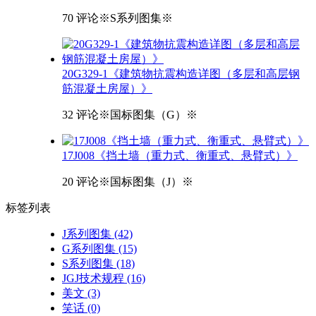
70 评论
※S系列图集※
20G329-1《建筑物抗震构造详图（多层和高层钢
筋混凝土房屋）》
32 评论
※国标图集（G）※
17J008《挡土墙（重力式、衡重式、悬臂式）》
20 评论
※国标图集（J）※
标签
列表
J系列图集
(42)
G系列图集
(15)
S系列图集
(18)
JGJ技术规程
(16)
美文
(3)
笑话
(0)