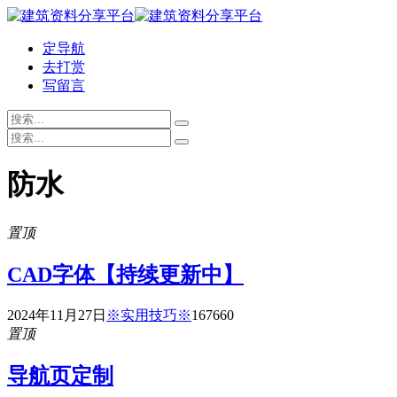
定导航
去打赏
写留言
防水
置顶
CAD字体【持续更新中】
2024年11月27日
※实用技巧※
16766
0
置顶
导航页定制