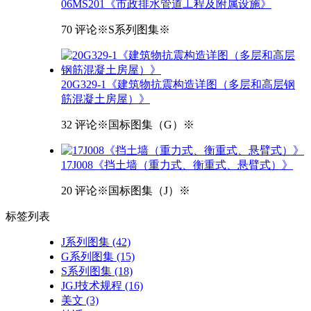
06MS201《市政排水管道工程及附属设施》
70 评论
※S系列图集※
20G329-1《建筑物抗震构造详图（多层和高层钢
筋混凝土房屋）》
32 评论
※国标图集（G）※
17J008《挡土墙（重力式、衡重式、悬臂式）》
20 评论
※国标图集（J）※
标签
列表
J系列图集
(42)
G系列图集
(15)
S系列图集
(18)
JGJ技术规程
(16)
美文
(3)