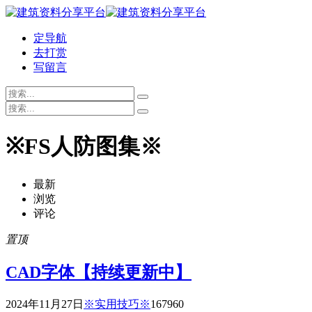
定导航
去打赏
写留言
※FS人防图集※
最新
浏览
评论
置顶
CAD字体【持续更新中】
2024年11月27日
※实用技巧※
16796
0