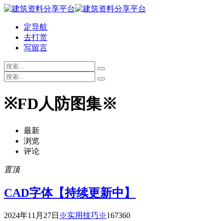
定导航
去打赏
写留言
※FD人防图集※
最新
浏览
评论
置顶
CAD字体【持续更新中】
2024年11月27日
※实用技巧※
16736
0