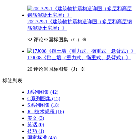
20G329-1《建筑物抗震构造详图（多层和高层钢
筋混凝土房屋）》
32 评论
※国标图集（G）※
17J008《挡土墙（重力式、衡重式、悬臂式）》
20 评论
※国标图集（J）※
标签
列表
J系列图集
(42)
G系列图集
(15)
S系列图集
(18)
JGJ技术规程
(16)
美文
(3)
笑话
(0)
技巧
(1)
国家标准
(45)