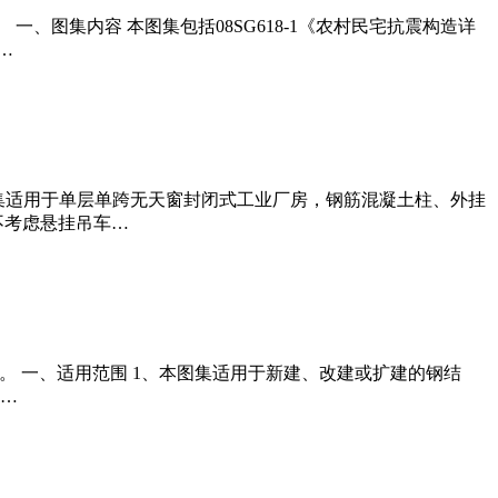
版。 一、图集内容 本图集包括08SG618-1《农村民宅抗震构造详
…
1、本图集适用于单层单跨无天窗封闭式工业厂房，钢筋混凝土柱、外挂
不考虑悬挂吊车…
社出版。 一、适用范围 1、本图集适用于新建、改建或扩建的钢结
风…