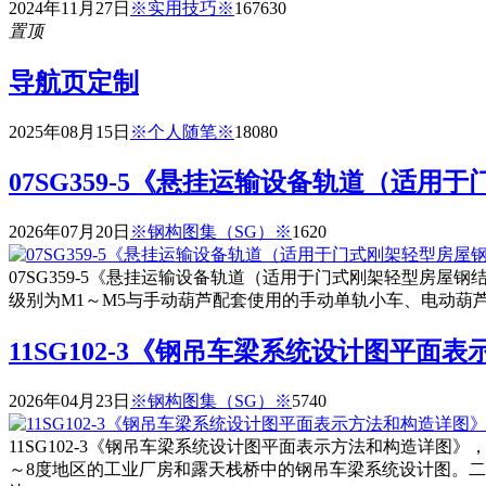
2024年11月27日
※实用技巧※
16763
0
置顶
导航页定制
2025年08月15日
※个人随笔※
1808
0
07SG359-5《悬挂运输设备轨道（适
2026年07月20日
※钢构图集（SG）※
162
0
07SG359-5《悬挂运输设备轨道（适用于门式刚架轻型房屋
级别为M1～M5与手动葫芦配套使用的手动单轨小车、电动葫
11SG102-3《钢吊车梁系统设计图平面
2026年04月23日
※钢构图集（SG）※
574
0
11SG102-3《钢吊车梁系统设计图平面表示方法和构造详图》
～8度地区的工业厂房和露天栈桥中的钢吊车梁系统设计图。