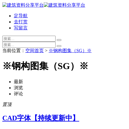
定导航
去打赏
写留言
当前位置：
空间首页
>
※钢构图集（SG）※
※钢构图集（SG）※
最新
浏览
评论
置顶
CAD字体【持续更新中】