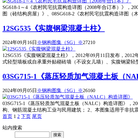
SG618-1～4《农村民宅抗震构造详图（2008年合订本）》，20
图（砖结构房屋）》、08SG618-2《农村民宅抗震构造详图（
12SG535《实腹钢梁混凝土柱》
2024年09月16日
※钢构图集（SG）※
2721
0
12SG535《实腹钢梁混凝土柱》，2012年09月11日发布
式轻型墙板或自承重外贴砌砖墙（不设女儿墙）、实腹钢梁轻型
03SG715-1《蒸压轻质加气混凝土板（N
2024年09月05日
※钢构图集（SG）※
2616
0
03SG715-1《蒸压轻质加气混凝土板（NALC）构造详图》，
构、钢筋混凝土结构工业与民用建筑； 2、本图集适用于非抗震
首页
1
2
下页
尾页
站内
搜索
Search