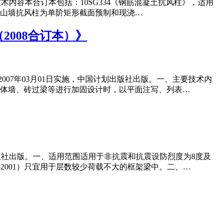
主要技术内容本合订本包括：10SG334《钢筋混凝土抗风柱》，适用
供的山墙抗风柱为单阶矩形截面预制和现浇…
2008合订本）》
，2007年03月01日实施，中国计划出版社出版。一、主要技术内
、砌体墙、砖过梁等进行加固设计时，以平面注写、列表…
计划出版社出版。一、适用范围适用于非抗震和抗震设防烈度为8度及
-2001）只宜用于层数较少荷载不大的框架梁中。二、…