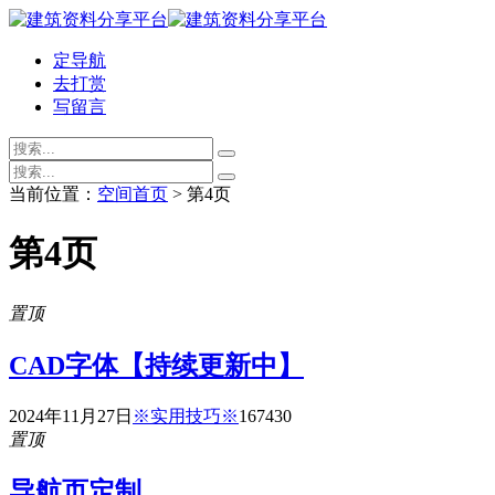
定导航
去打赏
写留言
当前位置：
空间首页
> 第4页
第4页
置顶
CAD字体【持续更新中】
2024年11月27日
※实用技巧※
16743
0
置顶
导航页定制