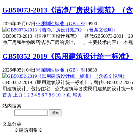
GB50073-2013《洁净厂房设计规范》
2026年05月07日
※强制性标准（GB）※
2990
0
GB50073-2013《洁净厂房设计规范》，替代GB50073-2
净厂房和生物医药洁净厂房的设计。二、主要技术内容1、本
GB50352-2019《民用建筑设计统一标
2026年05月04日
※强制性标准（GB）※
1883
0
GB50352-2019《民用建筑设计统一标准》，替代GB50352
用建筑设计。包括住宅、公共建筑等各类民用建筑的设计统一
首页
上页
1
2
3
4
5
6
7
8
9
10
下页
尾页
站内
搜索
Search
文章
分类
※建筑图集※