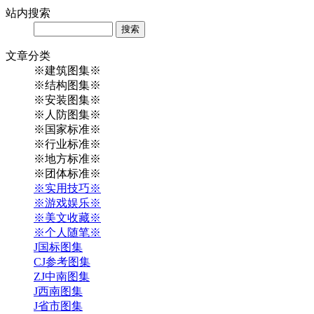
站内
搜索
Search
文章
分类
※建筑图集※
※结构图集※
※安装图集※
※人防图集※
※国家标准※
※行业标准※
※地方标准※
※团体标准※
※实用技巧※
※游戏娱乐※
※美文收藏※
※个人随笔※
J国标图集
CJ参考图集
ZJ中南图集
J西南图集
J省市图集