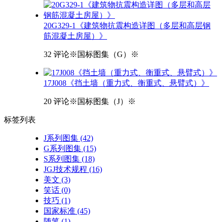
20G329-1《建筑物抗震构造详图（多层和高层钢
筋混凝土房屋）》
32 评论
※国标图集（G）※
17J008《挡土墙（重力式、衡重式、悬臂式）》
20 评论
※国标图集（J）※
标签
列表
J系列图集
(42)
G系列图集
(15)
S系列图集
(18)
JGJ技术规程
(16)
美文
(3)
笑话
(0)
技巧
(1)
国家标准
(45)
随笔
(1)