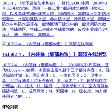
10J301，《地下建筑防水构造》。替代02J301使用，2010年3
月1日开始实施。适用于一般工业与民用建筑的地下防水工
程，以及单建式和附建式人防工程的防水。本图集只针对防水
混凝土、水泥砂浆防水层、卷材防水层、涂料防水层、膨润土
防水材料防水层等在一般地区地下建筑中的一般常用防水做
法；特殊地区、特殊工程或有特殊要求的，应按有关规范进行
设计、施工与验收。本图集…
16J502-4，《内装修（细部构造）》高清在线浏览
16J502-4，《内装修（细部构造）》，2016年6月1日实施，替
代03J502-1～3使用。本图集主要包括十三个部分内容：A、轻
质隔墙挂物；B、固定家具；C、一体化照明；D、卫生洁
具、卫浴设施及卫浴五金配件；E、室内门；F、建筑构件防
护部品；G、柱式；H、隔扇；J、装饰壁炉；K、室内装修伸
缩缝构造；L、成品隔墙；M、紧固件；N、晾衣架。为方便
使用者了解、…
评论列表