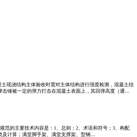
时废止。混凝土现浇结构主体验收时需对主体结构进行强度检测，混凝土结
弹击锤被一定的弹力打击在混凝土表面上，其回弹高度（通…
1日实施。本规范的主要技术内容是：1、总则；2、术语和符号；3、构配
分类及计算；满堂脚手架、满堂支撑架、型钢…