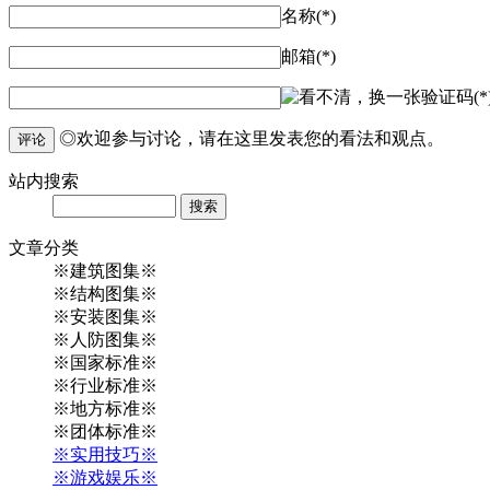
名称(*)
邮箱(*)
验证码(*
◎欢迎参与讨论，请在这里发表您的看法和观点。
评论
站内
搜索
Search
文章
分类
※建筑图集※
※结构图集※
※安装图集※
※人防图集※
※国家标准※
※行业标准※
※地方标准※
※团体标准※
※实用技巧※
※游戏娱乐※