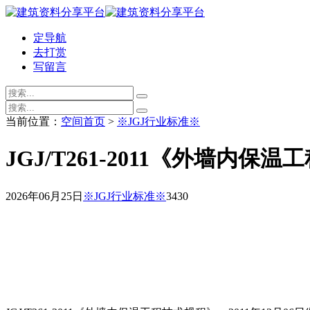
定导航
去打赏
写留言
当前位置：
空间首页
>
※JGJ行业标准※
JGJ/T261-2011《外墙内
2026年06月25日
※JGJ行业标准※
343
0