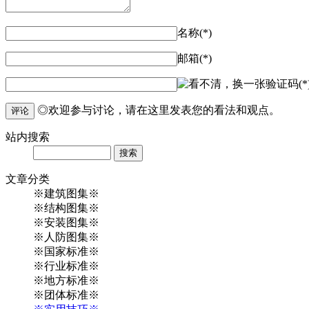
名称(*)
邮箱(*)
验证码(*
◎欢迎参与讨论，请在这里发表您的看法和观点。
评论
站内
搜索
Search
文章
分类
※建筑图集※
※结构图集※
※安装图集※
※人防图集※
※国家标准※
※行业标准※
※地方标准※
※团体标准※